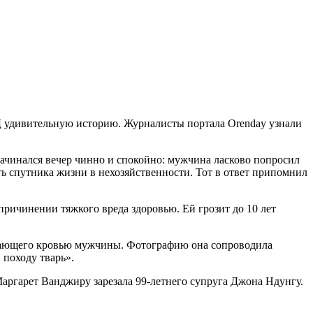
Д удивительную историю. Журналисты портала Orenday узнали
ачинался вечер чинно и спокойно: мужчина ласково попросил
ять спутника жизни в нехозяйственности. Тот в ответ припомнил
ричинении тяжкого вреда здоровью. Ей грозит до 10 лет
екающего кровью мужчины. Фотографию она сопроводила
 походу тварь».
аргарет Ванджиру зарезала 99-летнего супруга Джона Ндунгу.