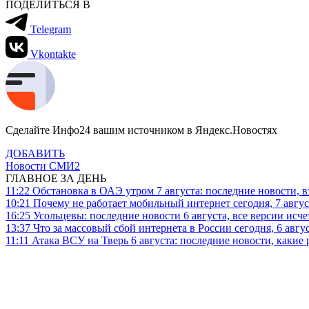
ПОДЕЛИТЬСЯ В
Telegram
Vkontakte
Сделайте Инфо24 вашим источником в Яндекс.Новостях
ДОБАВИТЬ
Новости СМИ2
ГЛАВНОЕ ЗА ДЕНЬ
11:22
Обстановка в ОАЭ утром 7 августа: последние новости, 
10:21
Почему не работает мобильный интернет сегодня, 7 август
16:25
Усольцевы: последние новости 6 августа, все версии исч
13:37
Что за массовый сбой интернета в России сегодня, 6 авгу
11:11
Атака ВСУ на Тверь 6 августа: последние новости, какие р