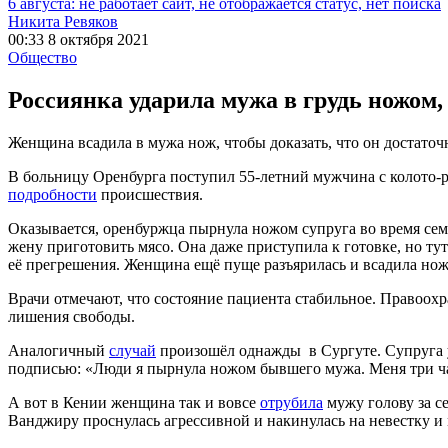
6 августа: не работает сайт, не отображается статус, нет поиска
Никита Ревяков
00:33 8 октября 2021
Общество
Россиянка ударила мужа в грудь ножом, 
Женщина всадила в мужа нож, чтобы доказать, что он достаточ
В больницу Оренбурга поступил 55-летний мужчина с колото-
подробности
происшествия.
Оказывается, оренбуржца пырнула ножом супруга во время се
жену приготовить мясо. Она даже приступила к готовке, но тут
её прегрешения. Женщина ещё пуще разъярилась и всадила нож
Врачи отмечают, что состояние пациента стабильное. Правоох
лишения свободы.
Аналогичный
случай
произошёл однажды в Сургуте. Супруга 
подписью: «Люди я пырнула ножом бывшего мужа. Меня три часа
А вот в Кении женщина так и вовсе
отрубила
мужу голову за с
Ванджиру проснулась агрессивной и накинулась на невестку и