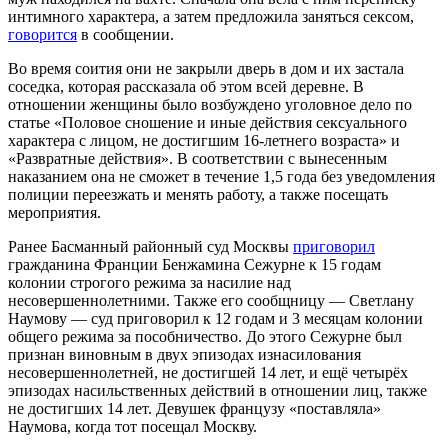
интимного характера, а затем предложила заняться сексом,
говорится
в сообщении.
Во время соития они не закрыли дверь в дом и их застала
соседка, которая рассказала об этом всей деревне. В
отношении женщины было возбуждено уголовное дело по
статье «Половое сношение и иные действия сексуального
характера с лицом, не достигшим 16-летнего возраста» и
«Развратные действия». В соответствии с вынесенным
наказанием она не сможет в течение 1,5 года без уведомления
полиции переезжать и менять работу, а также посещать
мероприятия.
Ранее Басманный районный суд Москвы
приговорил
гражданина Франции Бенжамина Сежурне к 15 годам
колонии строгого режима за насилие над
несовершеннолетними. Также его сообщницу — Светлану
Наумову — суд приговорил к 12 годам и 3 месяцам колонии
общего режима за пособничество. До этого Сежурне был
признан виновным в двух эпизодах изнасилования
несовершеннолетней, не достигшей 14 лет, и ещё четырёх
эпизодах насильственных действий в отношении лиц, также
не достигших 14 лет. Девушек французу «поставляла»
Наумова, когда тот посещал Москву.