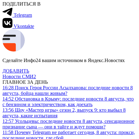
ПОДЕЛИТЬСЯ В
Telegram
Vkontakte
Сделайте Инфо24 вашим источником в Яндекс.Новостях
ДОБАВИТЬ
Новости СМИ2
ГЛАВНОЕ ЗА ДЕНЬ
16:28
Поиск Героя России Асылханова: последние новости 8
августа, бойца нашли живым?
14:52
Обстановка в Крыму: последние новости 8 августа, что
с бензином и электричеством, как доехать
13:56
Шоу «Мастер игры» сезон 2, выпуск 9: кто выбыл 8
августа, какие испытания
12:57
Усольцевы: последние новости 8 августа, сенсационное
признание сына — они в тайге и ждут помощи?
11:58
Почему Telegram не работает сегодня, 8 августа: прокси,
последние новости, где сбой