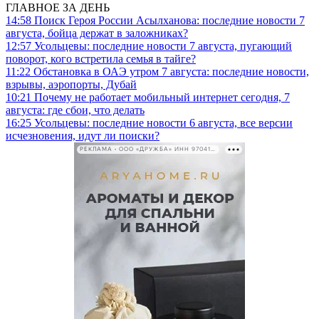
ГЛАВНОЕ ЗА ДЕНЬ
14:58
Поиск Героя России Асылханова: последние новости 7
августа, бойца держат в заложниках?
12:57
Усольцевы: последние новости 7 августа, пугающий
поворот, кого встретила семья в тайге?
11:22
Обстановка в ОАЭ утром 7 августа: последние новости,
взрывы, аэропорты, Дубай
10:21
Почему не работает мобильный интернет сегодня, 7
августа: где сбои, что делать
16:25
Усольцевы: последние новости 6 августа, все версии
исчезновения, идут ли поиски?
РЕКЛАМА • ООО «ДРУЖБА» ИНН 9704146411