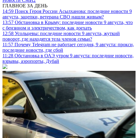
Новости СМИ2
ГЛАВНОЕ ЗА ДЕНЬ
14:59
Поиск Героя России Асылханова: последние новости 9
августа, зацепки, ветерана СВО нашли живым?
13:57
Обстановка в Крыму: последние новости 9 августа, что
с бензином и электричеством, как доехать
12:58
Усольцевы: последние новости 9 августа, жуткий
поворот, где находятся тела членов семьи?
11:57
Почему Telegram не работает сегодня, 9 августа: прокси,
последние новости, где сбой
11:28
Обстановка в ОАЭ утром 9 августа: последние новости,
взрывы, аэропорты, Дубай