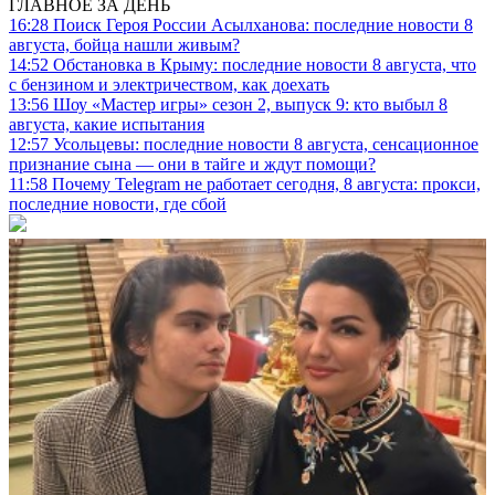
ГЛАВНОЕ ЗА ДЕНЬ
16:28
Поиск Героя России Асылханова: последние новости 8
августа, бойца нашли живым?
14:52
Обстановка в Крыму: последние новости 8 августа, что
с бензином и электричеством, как доехать
13:56
Шоу «Мастер игры» сезон 2, выпуск 9: кто выбыл 8
августа, какие испытания
12:57
Усольцевы: последние новости 8 августа, сенсационное
признание сына — они в тайге и ждут помощи?
11:58
Почему Telegram не работает сегодня, 8 августа: прокси,
последние новости, где сбой