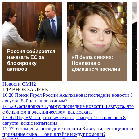
Россия собирается
наказать EC за
«Я была синяя»:
блокировку
Новикова о
активов
домашнем насилии
Новости СМИ2
ГЛАВНОЕ ЗА ДЕНЬ
16:28
Поиск Героя России Асылханова: последние новости 8
августа, бойца нашли живым?
14:52
Обстановка в Крыму: последние новости 8 августа, что
с бензином и электричеством, как доехать
13:56
Шоу «Мастер игры» сезон 2, выпуск 9: кто выбыл 8
августа, какие испытания
12:57
Усольцевы: последние новости 8 августа, сенсационное
признание сына — они в тайге и ждут помощи?