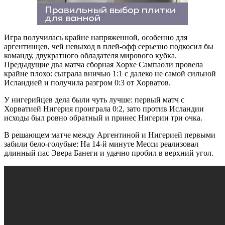
Игра получилась крайне напряженной, особенно для
аргентинцев, чей невыход в плей-офф серьезно подкосил бы
команду, двукратного обладателя мирового кубка.
Предыдущие два матча сборная Хорхе Сампаоли провела
крайне плохо: сыграла вничью 1:1 с далеко не самой сильной
Исландией и получила разгром 0:3 от Хорватов.
У нигерийцев дела были чуть лучше: первый матч с
Хорватией Нигерия проиграла 0:2, зато против Исландии
исходы был ровно обратный и принес Нигерии три очка.
В решающем матче между Аргентиной и Нигерией первыми
забили бело-голубые: На 14-й минуте Месси реализовал
длинный пас Эвера Банеги и удачно пробил в верхний угол.