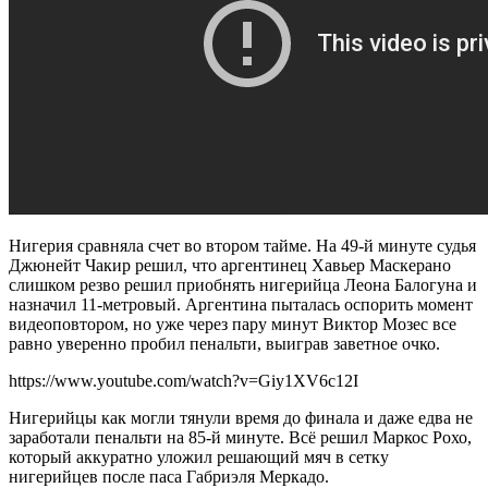
Нигерия сравняла счет во втором тайме. На 49-й минуте судья
Джюнейт Чакир решил, что аргентинец Хавьер Маскерано
слишком резво решил приобнять нигерийца Леона Балогуна и
назначил 11-метровый. Аргентина пыталась оспорить момент
видеоповтором, но уже через пару минут Виктор Мозес все
равно уверенно пробил пенальти, выиграв заветное очко.
https://www.youtube.com/watch?v=Giy1XV6c12I
Нигерийцы как могли тянули время до финала и даже едва не
заработали пенальти на 85-й минуте. Всё решил Маркос Рохо,
который аккуратно уложил решающий мяч в сетку
нигерийцев после паса Габриэля Меркадо.