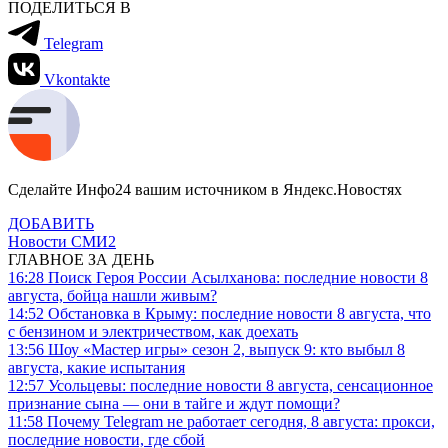
ПОДЕЛИТЬСЯ В
Telegram
Vkontakte
Сделайте Инфо24 вашим источником в Яндекс.Новостях
ДОБАВИТЬ
Новости СМИ2
ГЛАВНОЕ ЗА ДЕНЬ
16:28
Поиск Героя России Асылханова: последние новости 8
августа, бойца нашли живым?
14:52
Обстановка в Крыму: последние новости 8 августа, что
с бензином и электричеством, как доехать
13:56
Шоу «Мастер игры» сезон 2, выпуск 9: кто выбыл 8
августа, какие испытания
12:57
Усольцевы: последние новости 8 августа, сенсационное
признание сына — они в тайге и ждут помощи?
11:58
Почему Telegram не работает сегодня, 8 августа: прокси,
последние новости, где сбой