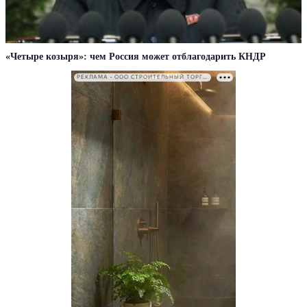
«Четыре козыря»: чем Россия может отблагодарить КНДР
РЕКЛАМА • ООО СТРОИТЕЛЬНЫЙ ТОРГОВЫЙ ДОМ «ПЕТРОВИЧ». ИНН: 7802348846