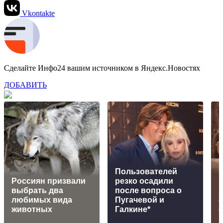
Vkontakte
Сделайте Инфо24 вашим источником в Яндекс.Новостях
ДОБАВИТЬ
Пользователей
Россиян призвали
резко осадили
L
выбрать два
после вопроса о
любимых вида
Пугачевой и
животных
Галкине*
с