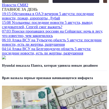
Новости СМИ2
ГЛАВНОЕ ЗА ДЕНЬ
19:15
Обстановка в ОАЭ вечером 5 августа: последние
новости, пожар, аэропорты, Дубай
15:08
Усольцевы: последние новости 5 августа, вывод
следователей, Сергей смог выжить?
07:03
Поиски пропавших россиян на Сейшелах: ночь в лесу,
что известно, чем закончилось
06:10
Атака ВСУ на Тульскую обалсть 5 августа: последние
новости, есть ли жертвы, разрушения
04:14
Атака ВСУ на Белгородскую область 5 августа:
последние новости, есть ли жертвы, разрушения
Hyundai показала Elantra, которая удивила новым дизайном
Врач назвала первые признаки начинающегося инфаркта