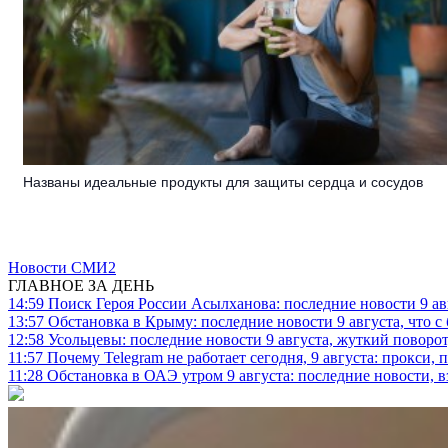
Названы идеальные продукты для защиты сердца и сосудов
Новости СМИ2
ГЛАВНОЕ ЗА ДЕНЬ
14:59
Поиск Героя России Асылханова: последние новости 9 а
13:57
Обстановка в Крыму: последние новости 9 августа, что с
12:58
Усольцевы: последние новости 9 августа, жуткий поворот,
11:57
Почему Telegram не работает сегодня, 9 августа: прокси, 
11:28
Обстановка в ОАЭ утром 9 августа: последние новости, 