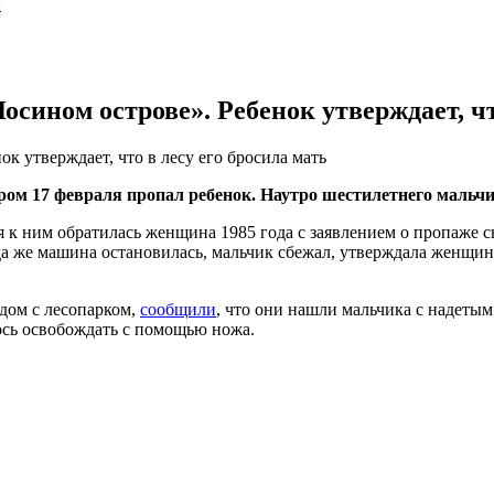
ы
сином острове». Ребенок утверждает, что
к утверждает, что в лесу его бросила мать
ом 17 февраля пропал ребенок. Наутро шестилетнего мальчик
ля к ним обратилась женщина 1985 года с заявлением о пропаже с
гда же машина остановилась, мальчик сбежал, утверждала женщи
ядом с лесопарком,
сообщили
, что они нашли мальчика с надетым
ось освобождать с помощью ножа.