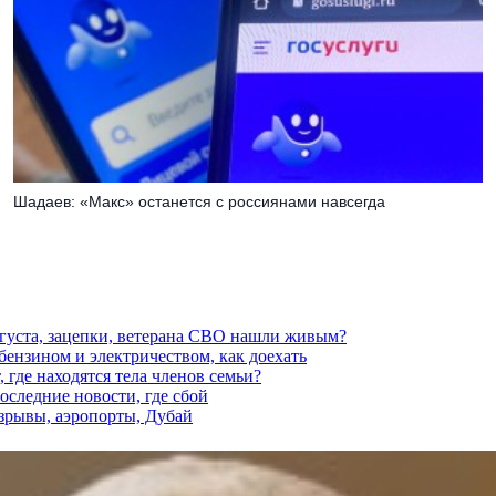
Шадаев: «Макс» останется с россиянами навсегда
вгуста, зацепки, ветерана СВО нашли живым?
 бензином и электричеством, как доехать
 где находятся тела членов семьи?
последние новости, где сбой
взрывы, аэропорты, Дубай