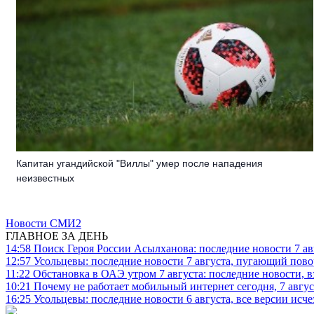
Капитан угандийской "Виллы" умер после нападения
неизвестных
Новости СМИ2
ГЛАВНОЕ ЗА ДЕНЬ
14:58
Поиск Героя России Асылханова: последние новости 7 ав
12:57
Усольцевы: последние новости 7 августа, пугающий повор
11:22
Обстановка в ОАЭ утром 7 августа: последние новости, 
10:21
Почему не работает мобильный интернет сегодня, 7 август
16:25
Усольцевы: последние новости 6 августа, все версии исч