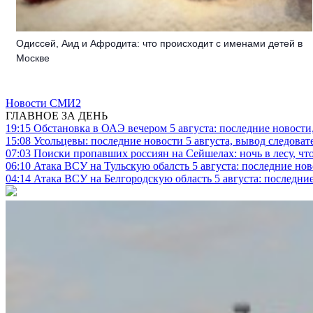
Одиссей, Аид и Афродита: что происходит с именами детей в
Москве
Новости СМИ2
ГЛАВНОЕ ЗА ДЕНЬ
19:15
Обстановка в ОАЭ вечером 5 августа: последние новости
15:08
Усольцевы: последние новости 5 августа, вывод следоват
07:03
Поиски пропавших россиян на Сейшелах: ночь в лесу, что
06:10
Атака ВСУ на Тульскую обалсть 5 августа: последние нов
04:14
Атака ВСУ на Белгородскую область 5 августа: последние