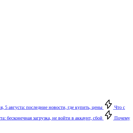
я, 5 августа: последние новости, где купить, цены
Что с
та: бесконечная загрузка, не войти в аккаунт, сбой
Почему