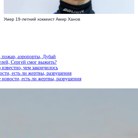
Умер 19-летний хоккеист Амир Ханов
, пожар, аэропорты, Дубай
елей, Сергей смог выжить?
 известно, чем закончилось
ости, есть ли жертвы, разрушения
 новости, есть ли жертвы, разрушения