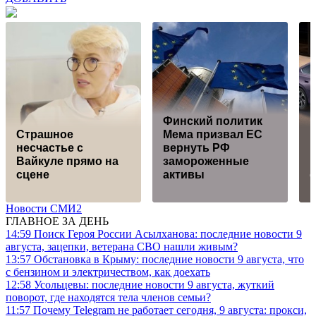
Финский политик
Страшное
Мема призвал ЕС
Н
несчастье с
вернуть РФ
M
Вайкуле прямо на
замороженные
и
сцене
активы
Новости СМИ2
ГЛАВНОЕ ЗА ДЕНЬ
14:59
Поиск Героя России Асылханова: последние новости 9
августа, зацепки, ветерана СВО нашли живым?
13:57
Обстановка в Крыму: последние новости 9 августа, что
с бензином и электричеством, как доехать
12:58
Усольцевы: последние новости 9 августа, жуткий
поворот, где находятся тела членов семьи?
11:57
Почему Telegram не работает сегодня, 9 августа: прокси,