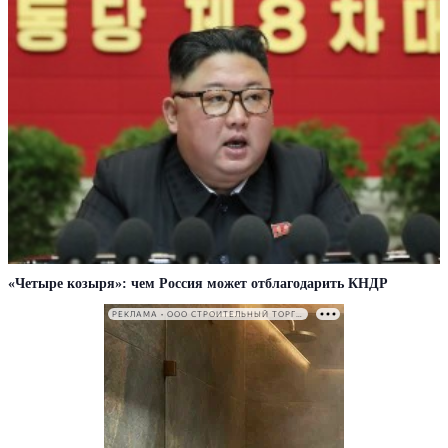
«Четыре козыря»: чем Россия может отблагодарить КНДР
РЕКЛАМА • ООО СТРОИТЕЛЬНЫЙ ТОРГОВЫЙ ДОМ «ПЕТРОВИЧ». ИНН: 7802348846