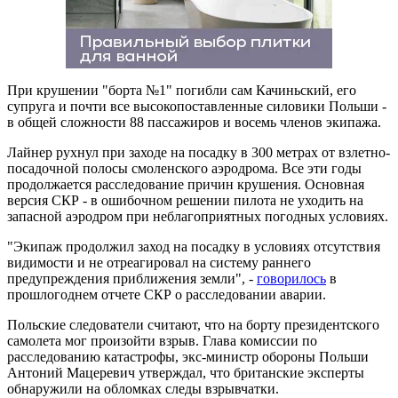
При крушении "борта №1" погибли сам Качиньский, его
супруга и почти все высокопоставленные силовики Польши -
в общей сложности 88 пассажиров и восемь членов экипажа.
Лайнер рухнул при заходе на посадку в 300 метрах от взлетно-
посадочной полосы смоленского аэродрома. Все эти годы
продолжается расследование причин крушения. Основная
версия СКР - в ошибочном решении пилота не уходить на
запасной аэродром при неблагоприятных погодных условиях.
"Экипаж продолжил заход на посадку в условиях отсутствия
видимости и не отреагировал на систему раннего
предупреждения приближения земли", -
говорилось
в
прошлогоднем отчете СКР о расследовании аварии.
Польские следователи считают, что на борту президентского
самолета мог произойти взрыв. Глава комиссии по
расследованию катастрофы, экс-министр обороны Польши
Антоний Мацеревич утверждал, что британские эксперты
обнаружили на обломках следы взрывчатки.