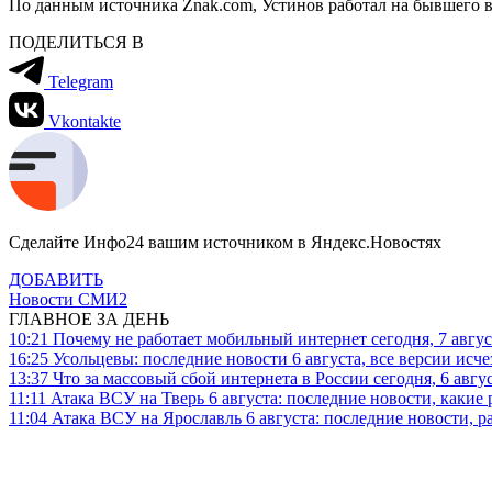
По данным источника Znak.com, Устинов работал на бывшего 
ПОДЕЛИТЬСЯ В
Telegram
Vkontakte
Сделайте Инфо24 вашим источником в Яндекс.Новостях
ДОБАВИТЬ
Новости СМИ2
ГЛАВНОЕ ЗА ДЕНЬ
10:21
Почему не работает мобильный интернет сегодня, 7 август
16:25
Усольцевы: последние новости 6 августа, все версии исч
13:37
Что за массовый сбой интернета в России сегодня, 6 авгу
11:11
Атака ВСУ на Тверь 6 августа: последние новости, какие р
11:04
Атака ВСУ на Ярославль 6 августа: последние новости, р