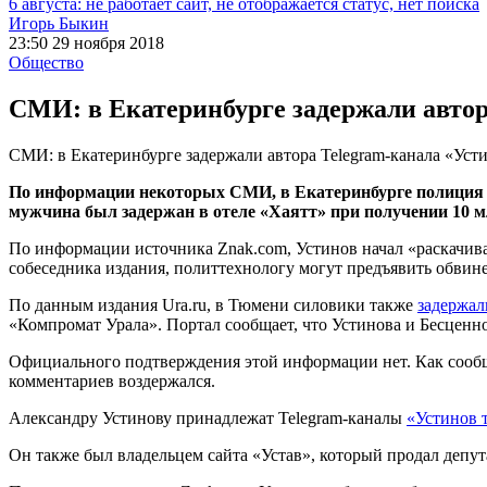
6 августа: не работает сайт, не отображается статус, нет поиска
Игорь Быкин
23:50 29 ноября 2018
Общество
СМИ: в Екатеринбурге задержали автор
СМИ: в Екатеринбурге задержали автора Telegram-канала «Уст
По информации некоторых СМИ, в Екатеринбурге полиция з
мужчина был задержан в отеле «Хаятт» при получении 10 м
По информации источника Znak.com, Устинов начал «раскачива
собеседника издания, политтехнологу могут предъявить обвин
По данным издания Ura.ru, в Тюмени силовики также
задержал
«Компромат Урала». Портал сообщает, что Устинова и Бесценн
Официального подтверждения этой информации нет. Как сообща
комментариев воздержался.
Александру Устинову принадлежат Telegram-каналы
«Устинов 
Он также был владельцем сайта «Устав», который продал депут