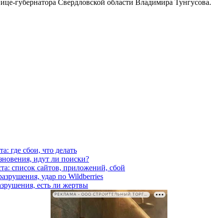
вице-губернатора Свердловской области Владимира Тунгусова.
а: где сбои, что делать
езновения, идут ли поиски?
ста: список сайтов, приложений, сбой
азрушения, удар по Wildberries
азрушения, есть ли жертвы
РЕКЛАМА • ООО СТРОИТЕЛЬНЫЙ ТОРГОВЫЙ ДОМ «ПЕТРОВИЧ». ИНН: 7802348846