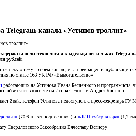
а Telegram-канала «Устинов троллит»
инов троллит»
адержала политтехнолога и владельца нескольких Telegram
лн рублей.
ть» некую тему в своем канале, и за прекращение публикаций е
ения по статье 163 УК РФ «Вымогательство».
и
работающих на Устинова Ивана Бесценного и программиста, чье
ого обвиняют в клевете на Игоря Сечина и Андрея Костина.
ет Znak, телефон Устинова недоступен, а пресс-секретарь ГУ 
троллит»
(70,6 тысяч подписчиков) и
«ДИП губернатора»
(1,7 ты
ату Свердловского Заксобрания Вячеславу Вегнеру.