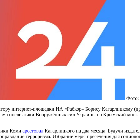
Фото:
ктору интернет-площадки ИА «Рабкор» Борису Кагарлицкому (п
ризма после атаки Вооружённых сил Украины на Крымский мост.
блики Коми
арестовал
Кагарлицкого на два месяца. Будучи издат
ь оправдание терроризма. Избрание меры пресечения для социоло