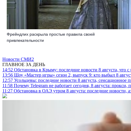
Фрейндлих раскрыла простые правила своей
привлекательности
Новости СМИ2
ГЛАВНОЕ ЗА ДЕНЬ
14:52
Обстановка в Крыму: последние новости 8 августа, что с
13:56
Шоу «Мастер игры» сезон 2, выпуск 9: кто выбыл 8 авгус
12:57
Усольцевы: последние новости 8 августа, сенсационное 
11:58
Почему Telegram не работает сегодня, 8 августа: прокси, 
11:27
Обстановка в ОАЭ утром 8 августа: последние новости, 