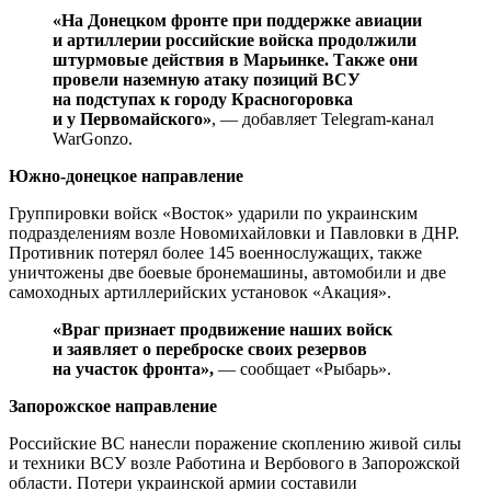
«На Донецком фронте при поддержке авиации
и артиллерии российские войска продолжили
штурмовые действия в Марьинке. Также они
провели наземную атаку позиций ВСУ
на подступах к городу Красногоровка
и у Первомайского»
, — добавляет Telegram-канал
WarGonzo.
Южно-донецкое направление
Группировки войск «Восток» ударили по украинским
подразделениям возле Новомихайловки и Павловки в ДНР.
Противник потерял более 145 военнослужащих, также
уничтожены две боевые бронемашины, автомобили и две
самоходных артиллерийских установок «Акация».
«Враг признает продвижение наших войск
и заявляет о переброске своих резервов
на участок фронта»,
— сообщает «Рыбарь».
Запорожское направление
Российские ВС нанесли поражение скоплению живой силы
и техники ВСУ возле Работина и Вербового в Запорожской
области. Потери украинской армии составили