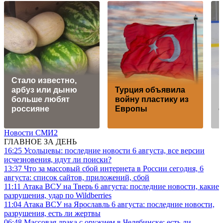
Стало известно,
арбуз или дыню
Турция объявила
больше любят
войну пластику из
п
россияне
Европы
с
Новости СМИ2
ГЛАВНОЕ ЗА ДЕНЬ
16:25
Усольцевы: последние новости 6 августа, все версии
исчезновения, идут ли поиски?
13:37
Что за массовый сбой интернета в России сегодня, 6
августа: список сайтов, приложений, сбой
11:11
Атака ВСУ на Тверь 6 августа: последние новости, какие
разрушения, удар по Wildberries
11:04
Атака ВСУ на Ярославль 6 августа: последние новости,
разрушения, есть ли жертвы
06:48
Массовая драка с оружием в Челябинске: есть ли