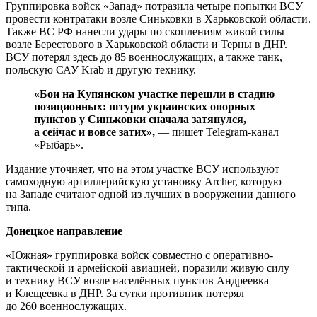
Группировка войск «Запад» потразила четыре попытки ВСУ
провести контратаки возле Синьковки в Харьковской области.
Также ВС РФ нанесли удары по скоплениям живой силы
возле Берестового в Харьковской области и Терны в ДНР.
ВСУ потерял здесь до 85 военнослужащих, а также танк,
польскую САУ Krab и другую технику.
«Бои на Купянском участке перешли в стадию
позиционных: штурм украинских опорных
пунктов у Синьковки сначала затянулся,
а сейчас и вовсе затих»,
— пишет Telegram-канал
«Рыбарь».
Издание уточняет, что на этом участке ВСУ используют
самоходную артиллерийскую установку Archer, которую
на Западе считают одной из лучших в вооружении данного
типа.
Донецкое направление
«Южная» группировка войск совместно с оперативно-
тактической и армейской авиацией, поразили живую силу
и технику ВСУ возле населённых пунктов Андреевка
и Клещеевка в ДНР. За сутки противник потерял
до 260 военнослужащих.