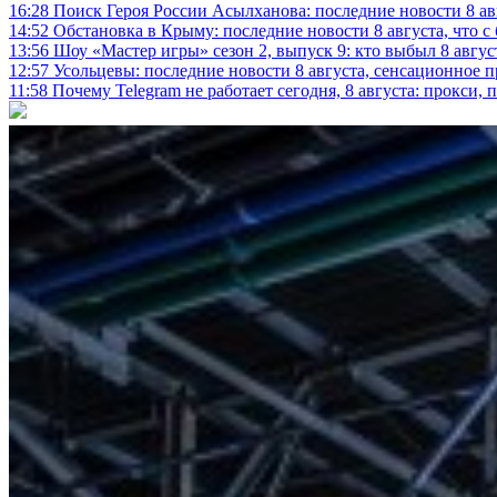
16:28
Поиск Героя России Асылханова: последние новости 8 а
14:52
Обстановка в Крыму: последние новости 8 августа, что с
13:56
Шоу «Мастер игры» сезон 2, выпуск 9: кто выбыл 8 авгус
12:57
Усольцевы: последние новости 8 августа, сенсационное 
11:58
Почему Telegram не работает сегодня, 8 августа: прокси, 