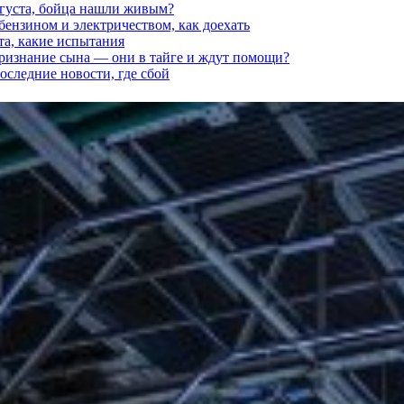
вгуста, бойца нашли живым?
 бензином и электричеством, как доехать
та, какие испытания
признание сына — они в тайге и ждут помощи?
последние новости, где сбой