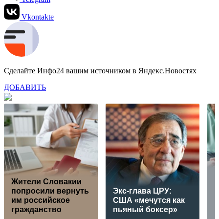
Vkontakte
Сделайте Инфо24 вашим источником в Яндекс.Новостях
ДОБАВИТЬ
Жители Словакии
р
попросили вернуть
Экс-глава ЦРУ:
им российское
США «мечутся как
гражданство
пьяный боксер»