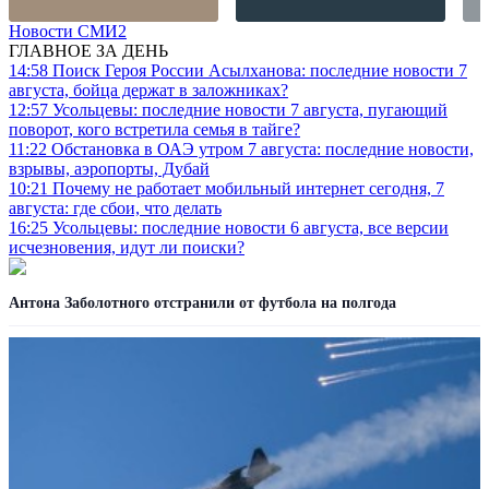
Новости СМИ2
ГЛАВНОЕ ЗА ДЕНЬ
14:58
Поиск Героя России Асылханова: последние новости 7
августа, бойца держат в заложниках?
12:57
Усольцевы: последние новости 7 августа, пугающий
поворот, кого встретила семья в тайге?
11:22
Обстановка в ОАЭ утром 7 августа: последние новости,
взрывы, аэропорты, Дубай
10:21
Почему не работает мобильный интернет сегодня, 7
августа: где сбои, что делать
16:25
Усольцевы: последние новости 6 августа, все версии
исчезновения, идут ли поиски?
Антона Заболотного отстранили от футбола на полгода