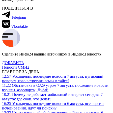
ПОДЕЛИТЬСЯ В
Telegram
Vkontakte
Сделайте Инфо24 вашим источником в Яндекс.Новостях
ДОБАВИТЬ
Новости СМИ2
ГЛАВНОЕ ЗА ДЕНЬ
12:57
Усольцевы: последние новости 7 августа, пугающий
поворот, кого встретила семья в тайге?
11:22
Обстановка в ОАЭ утром 7 августа: последние новости,
взрывы, аэропорты, Дубай
10:21
Почему не работает мобильный интернет сегодня, 7
августа: где сбои, что делать
16:25
Усольцевы: последние новости 6 августа, все версии
исчезновения, идут ли поиски?
13:37
Что за массовый сбой интернета в России сегодня, 6