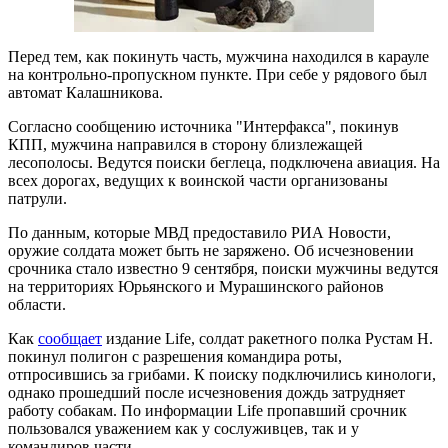
Перед тем, как покинуть часть, мужчина находился в карауле
на контрольно-пропускном пункте. При себе у рядового был
автомат Калашникова.
Согласно сообщению источника "Интерфакса", покинув
КПП, мужчина направился в сторону близлежащей
лесополосы. Ведутся поиски беглеца, подключена авиация. На
всех дорогах, ведущих к воинской части организованы
патрули.
По данным, которые МВД предоставило РИА Новости,
оружие солдата может быть не заряжено. Об исчезновении
срочника стало известно 9 сентября, поиски мужчины ведутся
на территориях Юрьянского и Мурашинского районов
области.
Как
сообщает
издание Life, солдат ракетного полка Рустам Н.
покинул полигон с разрешения командира роты,
отпросившись за грибами. К поиску подключились кинологи,
однако прошедший после исчезновения дождь затрудняет
работу собакам. По информации Life пропавший срочник
пользовался уважением как у сослуживцев, так и у
командиров части.