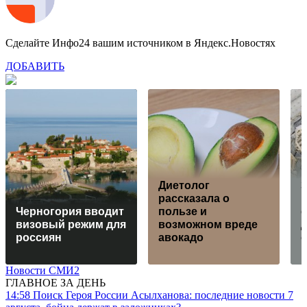
Сделайте Инфо24 вашим источником в Яндекс.Новостях
ДОБАВИТЬ
Диетолог
рассказала о
р
Черногория вводит
пользе и
визовый режим для
возможном вреде
д
россиян
авокадо
Новости СМИ2
ГЛАВНОЕ ЗА ДЕНЬ
14:58
Поиск Героя России Асылханова: последние новости 7