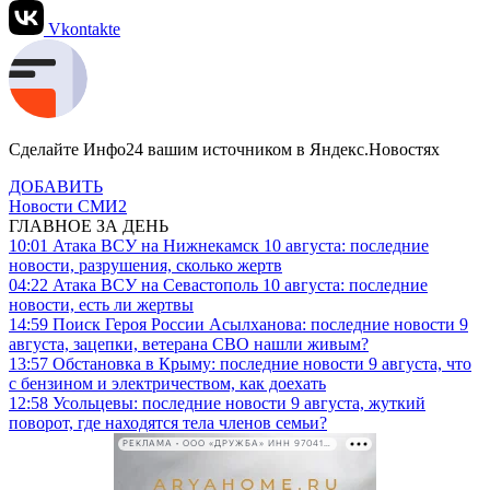
Vkontakte
Сделайте Инфо24 вашим источником в Яндекс.Новостях
ДОБАВИТЬ
Новости СМИ2
ГЛАВНОЕ ЗА ДЕНЬ
10:01
Атака ВСУ на Нижнекамск 10 августа: последние
новости, разрушения, сколько жертв
04:22
Атака ВСУ на Севастополь 10 августа: последние
новости, есть ли жертвы
14:59
Поиск Героя России Асылханова: последние новости 9
августа, зацепки, ветерана СВО нашли живым?
13:57
Обстановка в Крыму: последние новости 9 августа, что
с бензином и электричеством, как доехать
12:58
Усольцевы: последние новости 9 августа, жуткий
поворот, где находятся тела членов семьи?
РЕКЛАМА • ООО «ДРУЖБА» ИНН 9704146411