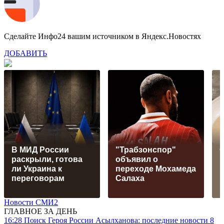
Сделайте Инфо24 вашим источником в Яндекс.Новостях
ДОБАВИТЬ
В МИД России
"Трабзонспор"
С
раскрыли, готова
объявил о
и
ли Украина к
переходе Мохамеда
в
переговорам
Салаха
Новости СМИ2
ГЛАВНОЕ ЗА ДЕНЬ
16:28
Поиск Героя России Асылханова: последние новости 8