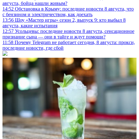
августа, бойца нашли живым?
14:52
Обстановка в Крыму: последние новости 8 августа, что
с бензином и электричеством, как доехать
13:56
Шоу «Мастер игры» сезон 2, выпуск 9: кто выбыл 8
августа, какие испытания
12:57
Усольцевы: последние новости 8 августа, сенсационное
признание сына — они в тайге и ждут помощи?
11:58
Почему Telegram не работает сегодня, 8 августа: прокси,
последние новости, где сбой