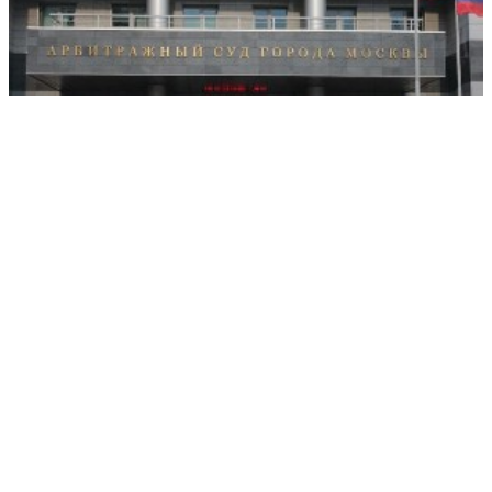
Суд по иску Центркомбанка взыскал 2,3 млрд рублей с
"Волгомоста"
РЕКЛАМА • ООО «ДРУЖБА» ИНН 9704146411