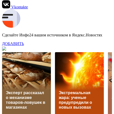
Vkontakte
Сделайте Инфо24 вашим источником в Яндекс.Новостях
ДОБАВИТЬ
Эксперт рассказал
Экстремальная
К
о механизме
жара: ученые
товаров-ловушек в
предупредили о
в
магазинах
новых вызовах