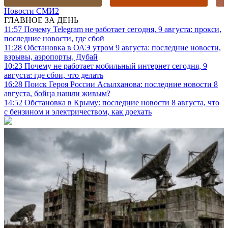
Новости СМИ2
ГЛАВНОЕ ЗА ДЕНЬ
11:57
Почему Telegram не работает сегодня, 9 августа: прокси,
последние новости, где сбой
11:28
Обстановка в ОАЭ утром 9 августа: последние новости,
взрывы, аэропорты, Дубай
10:23
Почему не работает мобильный интернет сегодня, 9
августа: где сбои, что делать
16:28
Поиск Героя России Асылханова: последние новости 8
августа, бойца нашли живым?
14:52
Обстановка в Крыму: последние новости 8 августа, что
с бензином и электричеством, как доехать