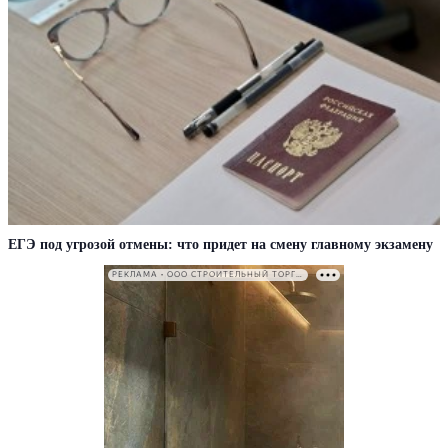
ЕГЭ под угрозой отмены: что придет на смену главному экзамену
РЕКЛАМА • ООО СТРОИТЕЛЬНЫЙ ТОРГОВЫЙ ДОМ «ПЕТРОВИЧ». ИНН: 7802348846