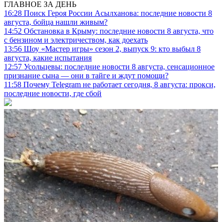
ГЛАВНОЕ ЗА ДЕНЬ
16:28
Поиск Героя России Асылханова: последние новости 8
августа, бойца нашли живым?
14:52
Обстановка в Крыму: последние новости 8 августа, что
с бензином и электричеством, как доехать
13:56
Шоу «Мастер игры» сезон 2, выпуск 9: кто выбыл 8
августа, какие испытания
12:57
Усольцевы: последние новости 8 августа, сенсационное
признание сына — они в тайге и ждут помощи?
11:58
Почему Telegram не работает сегодня, 8 августа: прокси,
последние новости, где сбой