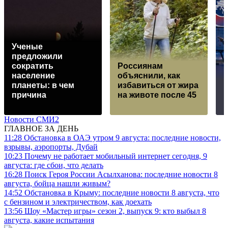
Ученые
предложили
сократить
Россиянам
население
объяснили, как
планеты: в чем
избавиться от жира
причина
на животе после 45
Новости СМИ2
ГЛАВНОЕ ЗА ДЕНЬ
11:28
Обстановка в ОАЭ утром 9 августа: последние новости,
взрывы, аэропорты, Дубай
10:23
Почему не работает мобильный интернет сегодня, 9
августа: где сбои, что делать
16:28
Поиск Героя России Асылханова: последние новости 8
августа, бойца нашли живым?
14:52
Обстановка в Крыму: последние новости 8 августа, что
с бензином и электричеством, как доехать
13:56
Шоу «Мастер игры» сезон 2, выпуск 9: кто выбыл 8
августа, какие испытания