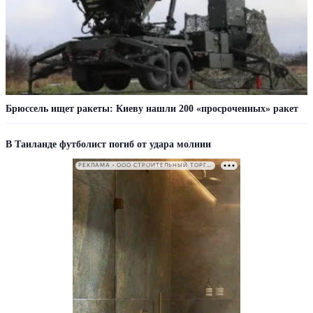
Брюссель ищет ракеты: Киеву нашли 200 «просроченных» ракет
В Таиланде футболист погиб от удара молнии
РЕКЛАМА • ООО СТРОИТЕЛЬНЫЙ ТОРГОВЫЙ ДОМ «ПЕТРОВИЧ». ИНН: 7802348846