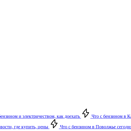
бензином и электричеством, как доехать
Что с бензином в Ка
овости, где купить, цены
Что с бензином в Поволжье сегодня