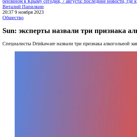
бензином в Крыму сегодня, 7 августа: последние новости, где 
Виталий Папилкин
20:37 9 ноября 2023
Общество
Sun: эксперты назвали три признака а
Специалисты Drinkaware назвали три признака алкогольной за