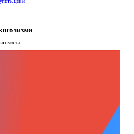
купить, цены
лкоголизма
висимости