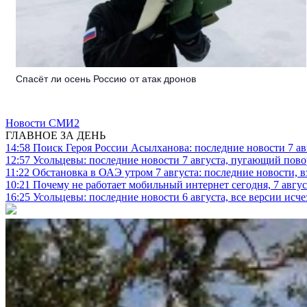
Спасёт ли осень Россию от атак дронов
Новости СМИ2
ГЛАВНОЕ ЗА ДЕНЬ
14:58
Поиск Героя России Асылханова: последние новости 7 ав
12:57
Усольцевы: последние новости 7 августа, пугающий повор
11:22
Обстановка в ОАЭ утром 7 августа: последние новости, 
10:21
Почему не работает мобильный интернет сегодня, 7 август
16:25
Усольцевы: последние новости 6 августа, все версии исч