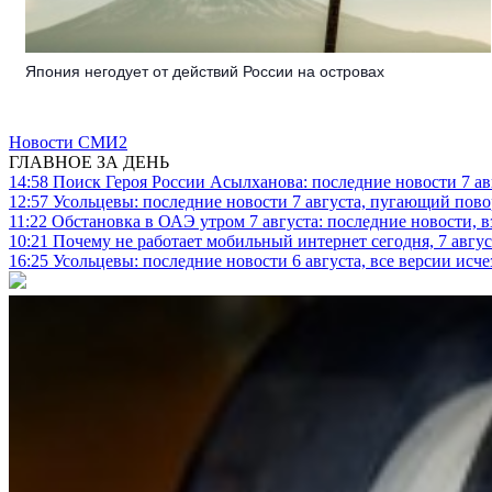
Япония негодует от действий России на островах
Новости СМИ2
ГЛАВНОЕ ЗА ДЕНЬ
14:58
Поиск Героя России Асылханова: последние новости 7 ав
12:57
Усольцевы: последние новости 7 августа, пугающий повор
11:22
Обстановка в ОАЭ утром 7 августа: последние новости, 
10:21
Почему не работает мобильный интернет сегодня, 7 август
16:25
Усольцевы: последние новости 6 августа, все версии исч