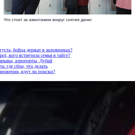
Что стоит за ажиотажем вокруг снятия денег
густа, бойца держат в заложниках?
от, кого встретила семья в тайге?
взрывы, аэропорты, Дубай
а: где сбои, что делать
езновения, идут ли поиски?