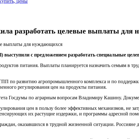
 купить, цены
ила разработать целевые выплаты для
ые выплаты для нуждающихся
) выступили с предложением разработать специальные цел
одуктов питания. Выплаты планируется назначить семьям в тру
ТПП по развитию агропромышленного комплекса и по поддержке
венного регулирования цен на продукты питания.
итета Госдумы по аграрным вопросам Владимиру Кашину. Докум
гулирования цен в пользу более эффективных механизмов, не з
енсирующих их растущие издержки, и программы адресной помо
аждан, оказавшихся в трудной жизненной ситуации. Россияне до