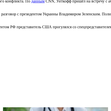
ого конфликта. По
данным
CNN, Уиткофф пришёл на встречу с ам
разговор с президентом Украины Владимиром Зеленским. Полити
езидентом РФ представитель США прогулялся со спецпредставит