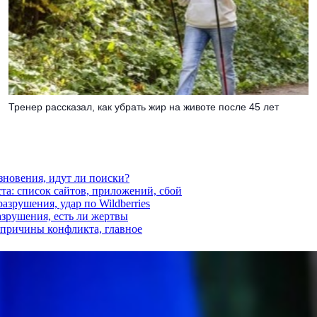
Тренер рассказал, как убрать жир на животе после 45 лет
езновения, идут ли поиски?
ста: список сайтов, приложений, сбой
азрушения, удар по Wildberries
азрушения, есть ли жертвы
, причины конфликта, главное