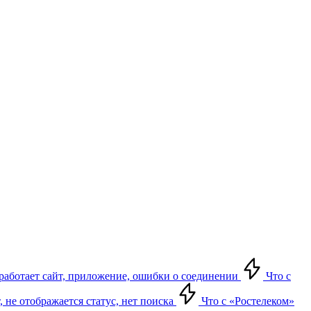
е работает сайт, приложение, ошибки о соединении
Что с
т, не отображается статус, нет поиска
Что с «Ростелеком»