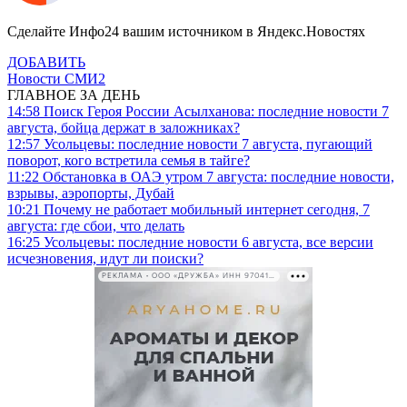
Сделайте Инфо24 вашим источником в Яндекс.Новостях
ДОБАВИТЬ
Новости СМИ2
ГЛАВНОЕ ЗА ДЕНЬ
14:58
Поиск Героя России Асылханова: последние новости 7
августа, бойца держат в заложниках?
12:57
Усольцевы: последние новости 7 августа, пугающий
поворот, кого встретила семья в тайге?
11:22
Обстановка в ОАЭ утром 7 августа: последние новости,
взрывы, аэропорты, Дубай
10:21
Почему не работает мобильный интернет сегодня, 7
августа: где сбои, что делать
16:25
Усольцевы: последние новости 6 августа, все версии
исчезновения, идут ли поиски?
РЕКЛАМА • ООО «ДРУЖБА» ИНН 9704146411