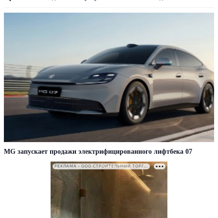
MG запускает продажи электрифицированного лифтбека 07
РЕКЛАМА • ООО СТРОИТЕЛЬНЫЙ ТОРГОВЫЙ ДОМ «ПЕТРОВИЧ». ИНН: 7802348846