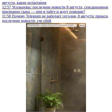
августа, какие испытания
12:57
Усольцевы: последние новости 8 августа, сенсационное
признание сына — они в тайге и ждут помощи?
11:58
Почему Telegram не работает сегодня, 8 августа: прокси,
последние новости, где сбой
РЕКЛАМА • ООО СТРОИТЕЛЬНЫЙ ТОРГОВЫЙ ДОМ «ПЕТРОВИЧ». ИНН: 7802348846