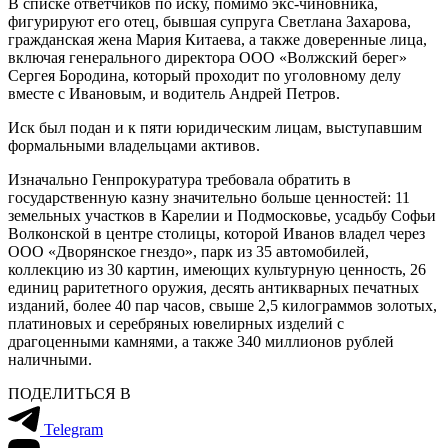
В списке ответчиков по иску, помимо экс-чиновника,
фигурируют его отец, бывшая супруга Светлана Захарова,
гражданская жена Мария Китаева, а также доверенные лица,
включая генерального директора ООО «Волжский берег»
Сергея Бородина, который проходит по уголовному делу
вместе с Ивановым, и водитель Андрей Петров.
Иск был подан и к пяти юридическим лицам, выступавшим
формальными владельцами активов.
Изначально Генпрокуратура требовала обратить в
государственную казну значительно больше ценностей: 11
земельных участков в Карелии и Подмосковье, усадьбу Софьи
Волконской в центре столицы, которой Иванов владел через
ООО «Дворянское гнездо», парк из 35 автомобилей,
коллекцию из 30 картин, имеющих культурную ценность, 26
единиц раритетного оружия, десять антикварных печатных
изданий, более 40 пар часов, свыше 2,5 килограммов золотых,
платиновых и серебряных ювелирных изделий с
драгоценными камнями, а также 340 миллионов рублей
наличными.
ПОДЕЛИТЬСЯ В
Telegram