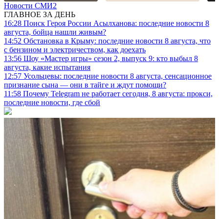
Новости СМИ2
ГЛАВНОЕ ЗА ДЕНЬ
16:28
Поиск Героя России Асылханова: последние новости 8
августа, бойца нашли живым?
14:52
Обстановка в Крыму: последние новости 8 августа, что
с бензином и электричеством, как доехать
13:56
Шоу «Мастер игры» сезон 2, выпуск 9: кто выбыл 8
августа, какие испытания
12:57
Усольцевы: последние новости 8 августа, сенсационное
признание сына — они в тайге и ждут помощи?
11:58
Почему Telegram не работает сегодня, 8 августа: прокси,
последние новости, где сбой