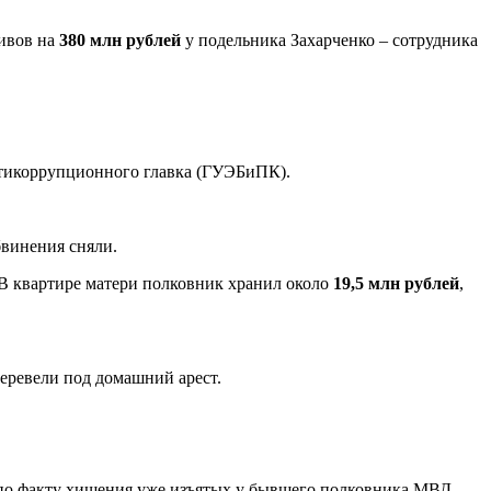
ивов на
380 млн рублей
у подельника Захарченко – сотрудника
нтикоррупционного главка (ГУЭБиПК).
бвинения сняли.
 В квартире матери полковник хранил около
19,5 млн рублей
,
перевели под домашний арест.
 по факту хищения уже изъятых у бывшего полковника МВД