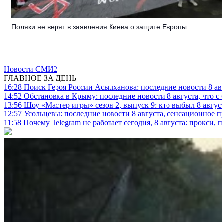
Поляки не верят в заявления Киева о защите Европы
Новости СМИ2
ГЛАВНОЕ ЗА ДЕНЬ
16:28
Поиск Героя России Асылханова: последние новости 8 а
14:52
Обстановка в Крыму: последние новости 8 августа, что с
13:56
Шоу «Мастер игры» сезон 2, выпуск 9: кто выбыл 8 авгус
12:57
Усольцевы: последние новости 8 августа, сенсационное 
11:58
Почему Telegram не работает сегодня, 8 августа: прокси, 