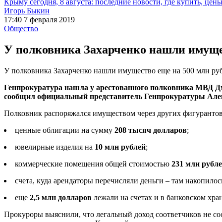
Крыму сегодня, 8 августа: последние новости, где купить, цен
Игорь Быкин
17:40 7 февраля 2019
Общество
У полковника Захарченко нашли имущес
У полковника Захарченко нашли имущество еще на 500 млн ру
Генпрокуратура нашла у арестованного полковника МВД Дми
сообщил официальный представитель Генпрокуратуры Але
Полковник распоряжался имуществом через других фигурантов,
ценные облигации на сумму
208 тысяч долларов
;
ювелирные изделия на
10 млн рублей
;
коммерческие помещения общей стоимостью
231 млн рубл
счета, куда арендаторы перечисляли деньги – там накопило
еще
2,5 млн
долларов
лежали на счетах и в банковском хра
Прокуроры выяснили, что легальный доход соответчиков не со