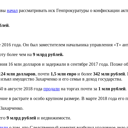
сквы
начал
рассматривать иск Генпрокуратуры о конфискации акт
блей
.
 2016 года. Он был заместителем начальника управления «Т» а
юту более чем на
9 млрд рублей.
ия 16 млн долларов и задержали в сентябре 2017 года. Позже о
124 млн долларов
, почти
1,5 млн евро
и более
342 млн рублей
.
д изъял имущество Захарченко и его семьи в доход государства.
0 в августе 2018 года
продали
на торгах почти за
1 млн рублей
.
е в растрате в особо крупном размере. В марте 2018 года его 
Захарченко.
него
9 млрд рублей
и недвижимости.
щили
о том, что Следственный комитет возбудил уголовное дело