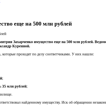
ы
тво еще на 500 млн рублей
блей
трия Захарченко имущество еще на 500 млн рублей. Ведомств
ксандр Куренной.
 которые проходят по делу соответчиками. У них нашли:
ей
;
сь
35 млн рублей
;
нилище.
ответствовал найденному имуществу. Иск об обращении незаконн