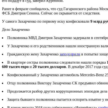
его подадут в суд, заверил Куренной.
Ранее в феврале сообщалось, что суд Гагаринского района Мо
ФСБ Дмитрия Сенина. Сейчас он скрывается от следствия.
У самого Захарченко по первому иску конфисковали
9 млрд ру
Дело Захарченко
Полковника МВД Дмитрия Захарченко задержали в сентябре
У Захарченко и его родственников нашли иностранную вал
Гражданскую жену Захарченко
заподозрили
в попытке хищен
В квартире сестры полковника следователи нашли порядка
600 тысяч евро
и
20 тысяч долларов
. В декабре 2017 года су
Конфискованный у Захарченко автомобиль Mercedes-Benz 25
Отцу полковника Виктору Захарченко СК предъявил обвинени
Продолжается разбор других коррупционных эпизодов дела 
Защита бывшего полковника пытается оспорить изъятие у 
В конце августа 2018 года собеседники «Интерфакса»
сооб