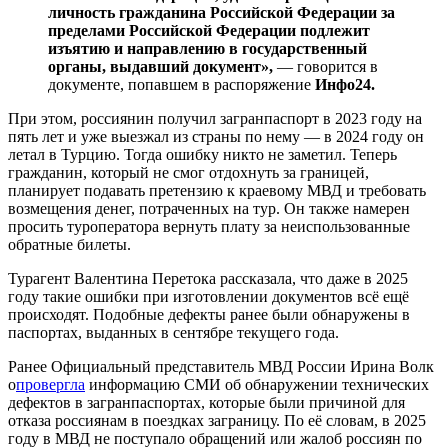
личность гражданина Российской Федерации за
пределами Российской Федерации подлежит
изъятию и направлению в государственный
органы, выдавший документ»,
— говорится в
документе, попавшем в распоряжение
Инфо24.
При этом, россиянин получил загранпаспорт в 2023 году на
пять лет и уже выезжал из страны по нему — в 2024 году он
летал в Турцию. Тогда ошибку никто не заметил. Теперь
гражданин, который не смог отдохнуть за границей,
планирует подавать претензию к краевому МВД и требовать
возмещения денег, потраченных на тур. Он также намерен
просить туроператора вернуть плату за неиспользованные
обратные билеты.
Турагент Валентина Перетока рассказала, что даже в 2025
году такие ошибки при изготовлении документов всё ещё
происходят. Подобные дефекты ранее были обнаружены в
паспортах, выданных в сентябре текущего года.
Ранее Официальный представитель МВД России Ирина Волк
о
провергла
информацию СМИ об обнаружении технических
дефектов в загранпаспортах, которые были причиной для
отказа россиянам в поездках заграницу. По её словам, в 2025
году в МВД не поступало обращений или жалоб россиян по