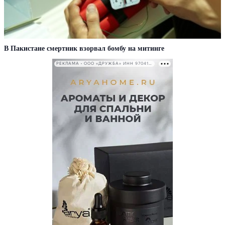
В Пакистане смертник взорвал бомбу на митинге
РЕКЛАМА • ООО «ДРУЖБА» ИНН 9704146411