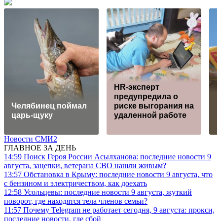
HR-эксперт
предупредила о
Челябинец поймал
риске выгорания на
царь-щуку
удаленной работе
Новости СМИ2
ГЛАВНОЕ ЗА ДЕНЬ
14:59
Поиск Героя России Асылханова: последние новости 9
августа, зацепки, ветерана СВО нашли живым?
13:57
Обстановка в Крыму: последние новости 9 августа, что
с бензином и электричеством, как доехать
12:58
Усольцевы: последние новости 9 августа, жуткий
поворот, где находятся тела членов семьи?
11:57
Почему Telegram не работает сегодня, 9 августа: прокси,
последние новости, где сбой