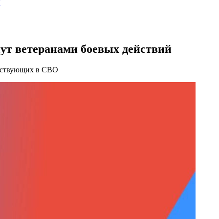
ы
т ветеранами боевых действий
частвующих в СВО