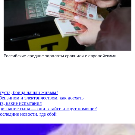
Российские средние зарплаты сравнили с европейскими
вгуста, бойца нашли живым?
 бензином и электричеством, как доехать
та, какие испытания
признание сына — они в тайге и ждут помощи?
последние новости, где сбой