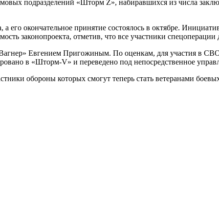
рмовых подразделений «Шторм Z», набиравшихся из числа заклю
, а его окончательное принятие состоялось в октябре. Инициат
ость законопроекта, отметив, что все участники спецоперации
Вагнер» Евгением Пригожиным. По оценкам, для участия в СВО 
ровано в «Шторм-V» и переведено под непосредственное управ
стники обороны которых смогут теперь стать ветеранами боевых 