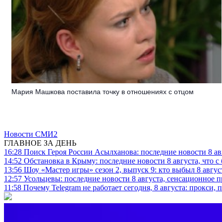
Мария Машкова поставила точку в отношениях с отцом
Новости СМИ2
ГЛАВНОЕ ЗА ДЕНЬ
16:28
Поиск Героя России Асылханова: последние новости 8 а
14:52
Обстановка в Крыму: последние новости 8 августа, что с
13:56
Шоу «Мастер игры» сезон 2, выпуск 9: кто выбыл 8 авгус
12:57
Усольцевы: последние новости 8 августа, сенсационное 
11:58
Почему Telegram не работает сегодня, 8 августа: прокси, 