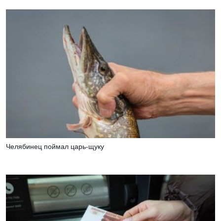
Челябинец поймал царь-щуку