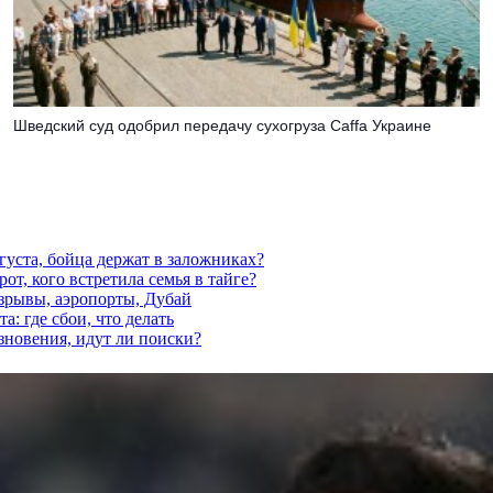
Шведский суд одобрил передачу сухогруза Caffa Украине
густа, бойца держат в заложниках?
от, кого встретила семья в тайге?
взрывы, аэропорты, Дубай
а: где сбои, что делать
езновения, идут ли поиски?