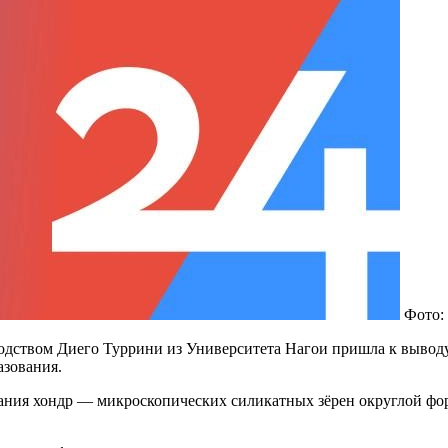
Фото:
дством Диего Туррини из Университета Нагои пришла к выводу
азования.
вания хондр — микроскопических силикатных зёрен округлой фор