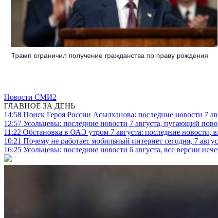
Трамп ограничил получение гражданства по праву рождения
Новости СМИ2
ГЛАВНОЕ ЗА ДЕНЬ
14:58
Поиск Героя России Асылханова: последние новости 7 ав
12:57
Усольцевы: последние новости 7 августа, пугающий повор
11:22
Обстановка в ОАЭ утром 7 августа: последние новости, 
10:21
Почему не работает мобильный интернет сегодня, 7 август
16:25
Усольцевы: последние новости 6 августа, все версии исч