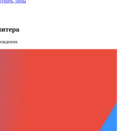
 купить, цены
питера
рождения