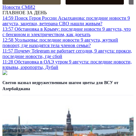
Новости СМИ2
ГЛАВНОЕ ЗА ДЕНЬ
14:59
Поиск Героя России Асылханова: последние новости 9
августа, зацепки, ветерана СВО нашли живым?
13:57
Обстановка в Крыму: последние новости 9 августа, что
с бензином и электричеством, как доехать
12:58
Усольцевы: последние новости 9 августа, жуткий
поворот, где находятся тела членов семьи?
11:57
Почему Telegram не работает сегодня, 9 августа: прокси,
последние новости, где сбой
11:28
Обстановка в ОАЭ утром 9 августа: последние новости,
взрывы, аэропорты, Дубай
Светов назвал недружественным шагом цветы для ВСУ от
Азербайджана