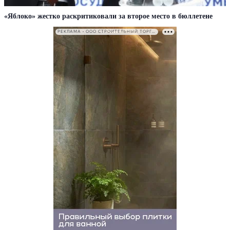
«Яблоко» жестко раскритиковали за второе место в бюллетене
РЕКЛАМА • ООО СТРОИТЕЛЬНЫЙ ТОРГОВЫЙ ДОМ «ПЕТРОВИЧ». ИНН: 7802348846