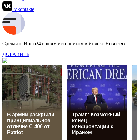
Vkontakte
Сделайте Инфо24 вашим источником в Яндекс.Новостях
ДОБАВИТЬ
В армии раскрыли
Трамп: возможный
принципиальное
конец
G
отличие С-400 от
конфронтации с
Patriot
Ираном