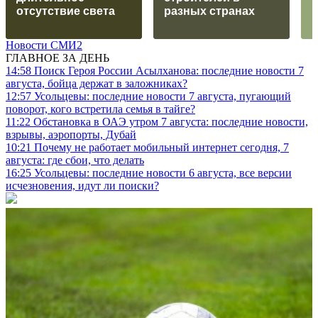
отсутствие света
разных странах
Новости СМИ2
ГЛАВНОЕ ЗА ДЕНЬ
14:58
Поиск Героя России Асылханова: последние новости 7
августа, бойца держат в заложниках?
12:57
Усольцевы: последние новости 7 августа, пугающий
поворот, кого встретила семья в тайге?
11:22
Обстановка в ОАЭ утром 7 августа: последние новости,
взрывы, аэропорты, Дубай
10:21
Почему не работает мобильный интернет сегодня, 7
августа: где сбои, что делать
16:25
Усольцевы: последние новости 6 августа, все версии
исчезновения, идут ли поиски?