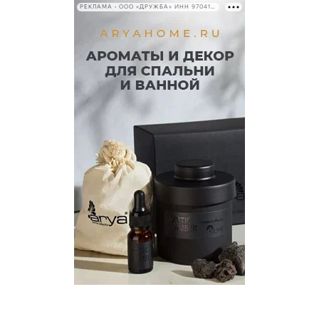
РЕКЛАМА • ООО «ДРУЖБА» ИНН 9704146411