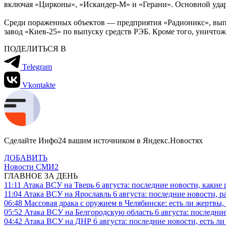
включая «Цирконы», «Искандер-М» и «Герани». Основной удар
Среди пораженных объектов — предприятия «Радионикс», вып
завод «Киев-25» по выпуску средств РЭБ. Кроме того, уничт
ПОДЕЛИТЬСЯ В
Telegram
Vkontakte
Сделайте Инфо24 вашим источником в Яндекс.Новостях
ДОБАВИТЬ
Новости СМИ2
ГЛАВНОЕ ЗА ДЕНЬ
11:11
Атака ВСУ на Тверь 6 августа: последние новости, какие р
11:04
Атака ВСУ на Ярославль 6 августа: последние новости, р
06:48
Массовая драка с оружием в Челябинске: есть ли жертвы
05:52
Атака ВСУ на Белгородскую область 6 августа: последние
04:42
Атака ВСУ на ДНР 6 августа: последние новости, есть л