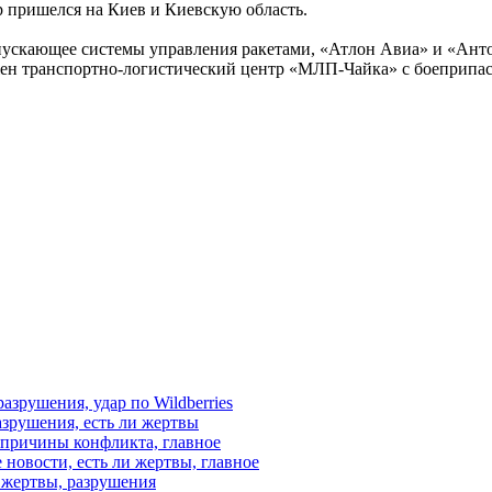
 пришелся на Киев и Киевскую область.
ускающее системы управления ракетами, «Атлон Авиа» и «Анто
ожен транспортно-логистический центр «МЛП-Чайка» с боеприпа
азрушения, удар по Wildberries
азрушения, есть ли жертвы
, причины конфликта, главное
 новости, есть ли жертвы, главное
и жертвы, разрушения