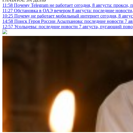
11:58
Почему Telegram не работает сегодня, 8 августа: прокси, 
11:27
Обстановка в ОАЭ вечером 8 августа: последние новости
10:25
Почему не работает мобильный интернет сегодня, 8 август
14:58
Поиск Героя России Асылханова: последние новости 7 ав
12:57
Усольцевы: последние новости 7 августа, пугающий повор