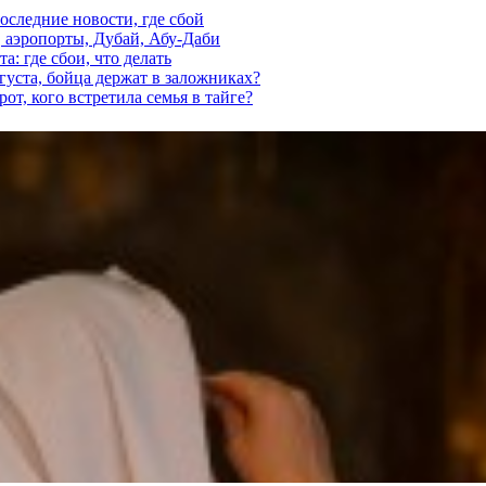
последние новости, где сбой
, аэропорты, Дубай, Абу-Даби
а: где сбои, что делать
густа, бойца держат в заложниках?
от, кого встретила семья в тайге?