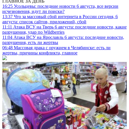
ГЛАВНОЕ ЗА ДЕНЬ
16:25
Усольцевы: последние новости 6 августа, все версии
исчезновения, идут ли поиски?
13:37
Что за массовый сбой интернета в России сегодня, 6
августа: список сайтов, приложений, сбой
11:11
Атака ВСУ на Тверь 6 августа: последние новости, какие
разрушения, удар по Wildberries
11:04
Атака ВСУ на Ярославль 6 августа: последние новости,
разрушения, есть ли жертвы
06:48
Массовая драка с оружием в Челябинске: есть ли
жертвы, причины конфликта, главное