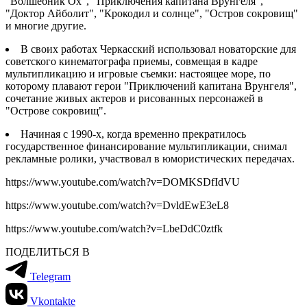
"Волшебник Ох", "Приключения капитана Врунгеля",
"Доктор Айболит", "Крокодил и солнце", "Остров сокровищ"
и многие другие.
В своих работах Черкасский использовал новаторские для
советского кинематографа приемы, совмещая в кадре
мультипликацию и игровые съемки: настоящее море, по
которому плавают герои "Приключений капитана Врунгеля",
сочетание живых актеров и рисованных персонажей в
"Острове сокровищ".
Начиная с 1990-х, когда временно прекратилось
государственное финансирование мультипликации, снимал
рекламные ролики, участвовал в юмористических передачах.
https://www.youtube.com/watch?v=DOMKSDfIdVU
https://www.youtube.com/watch?v=DvldEwE3eL8
https://www.youtube.com/watch?v=LbeDdC0ztfk
ПОДЕЛИТЬСЯ В
Telegram
Vkontakte