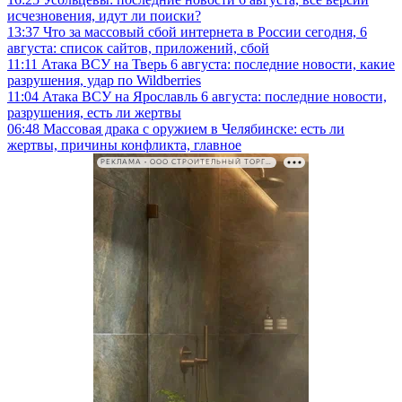
исчезновения, идут ли поиски?
13:37
Что за массовый сбой интернета в России сегодня, 6
августа: список сайтов, приложений, сбой
11:11
Атака ВСУ на Тверь 6 августа: последние новости, какие
разрушения, удар по Wildberries
11:04
Атака ВСУ на Ярославль 6 августа: последние новости,
разрушения, есть ли жертвы
06:48
Массовая драка с оружием в Челябинске: есть ли
жертвы, причины конфликта, главное
РЕКЛАМА • ООО СТРОИТЕЛЬНЫЙ ТОРГОВЫЙ ДОМ «ПЕТРОВИЧ». ИНН: 7802348846