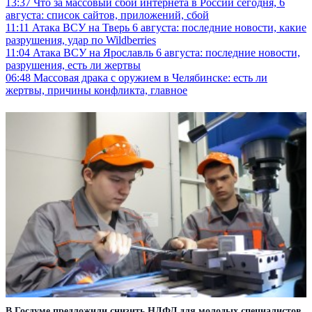
13:37
Что за массовый сбой интернета в России сегодня, 6
августа: список сайтов, приложений, сбой
11:11
Атака ВСУ на Тверь 6 августа: последние новости, какие
разрушения, удар по Wildberries
11:04
Атака ВСУ на Ярославль 6 августа: последние новости,
разрушения, есть ли жертвы
06:48
Массовая драка с оружием в Челябинске: есть ли
жертвы, причины конфликта, главное
В Госдуме предложили снизить НДФЛ для молодых специалистов