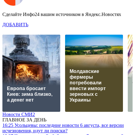
Сделайте Инфо24 вашим источником в Яндекс.Новостях
ДОБАВИТЬ
Молдавские
фермеры
потребовали
О
Европа бросает
ввести импорт
в
Киев: зима близко,
зерновых с
Б
а денег нет
Украины
Новости СМИ2
ГЛАВНОЕ ЗА ДЕНЬ
16:25
Усольцевы: последние новости 6 августа, все версии
исчезновения, идут ли поиски?