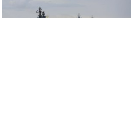
Путин отправил 13 тысяч военных туда, где их никто не жал
РЕКЛАМА • ООО СТРОИТЕЛЬНЫЙ ТОРГОВЫЙ ДОМ «ПЕТРОВИЧ». ИНН: 7802348846