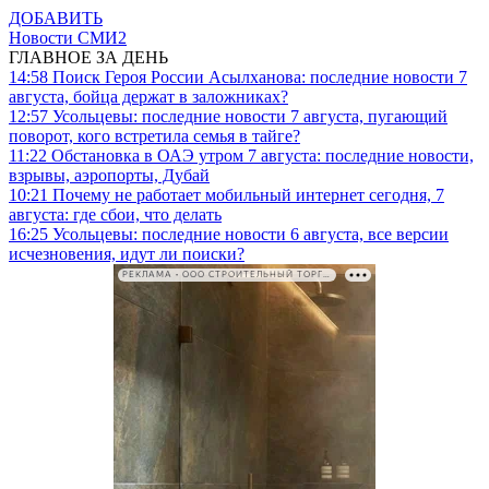
ДОБАВИТЬ
Новости СМИ2
ГЛАВНОЕ ЗА ДЕНЬ
14:58
Поиск Героя России Асылханова: последние новости 7
августа, бойца держат в заложниках?
12:57
Усольцевы: последние новости 7 августа, пугающий
поворот, кого встретила семья в тайге?
11:22
Обстановка в ОАЭ утром 7 августа: последние новости,
взрывы, аэропорты, Дубай
10:21
Почему не работает мобильный интернет сегодня, 7
августа: где сбои, что делать
16:25
Усольцевы: последние новости 6 августа, все версии
исчезновения, идут ли поиски?
РЕКЛАМА • ООО СТРОИТЕЛЬНЫЙ ТОРГОВЫЙ ДОМ «ПЕТРОВИЧ». ИНН: 7802348846