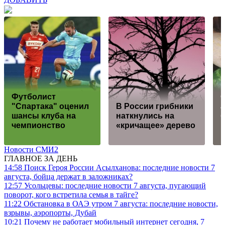
Футболист
С
"Спартака" оценил
В России грибники
шансы клуба на
наткнулись на
чемпионство
«кричащее» дерево
Новости СМИ2
ГЛАВНОЕ ЗА ДЕНЬ
14:58
Поиск Героя России Асылханова: последние новости 7
августа, бойца держат в заложниках?
12:57
Усольцевы: последние новости 7 августа, пугающий
поворот, кого встретила семья в тайге?
11:22
Обстановка в ОАЭ утром 7 августа: последние новости,
взрывы, аэропорты, Дубай
10:21
Почему не работает мобильный интернет сегодня, 7