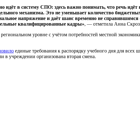
о идёт в систему СПО: здесь важно понимать, что речь идёт н
льного механизма. Это не уменьшает количество бюджетных м
оциальное напряжение и даёт шанс временно не справившимс
нительные квалифицированные кадры»
, — отметила Анна Скроз
а региональном уровне с учётом потребностей местной экономи
новило
единые требования к распорядку учебного дня для всех 
сли в учреждении организована вторая смена.