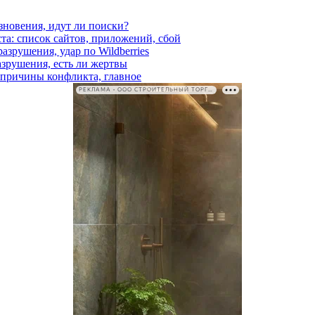
езновения, идут ли поиски?
ста: список сайтов, приложений, сбой
азрушения, удар по Wildberries
азрушения, есть ли жертвы
, причины конфликта, главное
РЕКЛАМА • ООО СТРОИТЕЛЬНЫЙ ТОРГОВЫЙ ДОМ «ПЕТРОВИЧ». ИНН: 7802348846