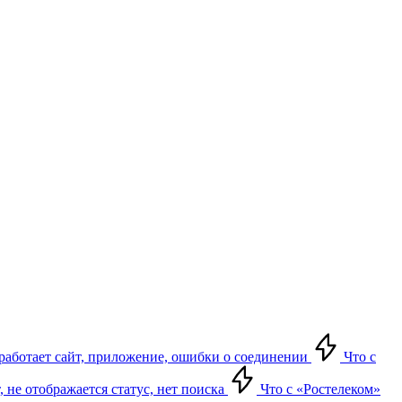
е работает сайт, приложение, ошибки о соединении
Что с
т, не отображается статус, нет поиска
Что с «Ростелеком»