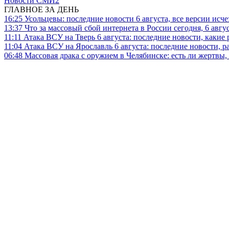
Новости СМИ2
ГЛАВНОЕ ЗА ДЕНЬ
16:25
Усольцевы: последние новости 6 августа, все версии исч
13:37
Что за массовый сбой интернета в России сегодня, 6 авгу
11:11
Атака ВСУ на Тверь 6 августа: последние новости, какие р
11:04
Атака ВСУ на Ярославль 6 августа: последние новости, р
06:48
Массовая драка с оружием в Челябинске: есть ли жертвы