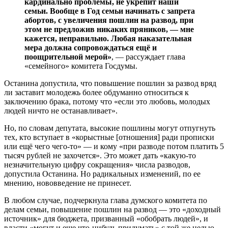
кардинально проблемы, не укрепит наши
семьи. Вообще в Год семьи начинать с запрета
абортов, с увеличения пошлин на развод, при
этом не предложив никаких пряников, — мне
кажется, неправильно. Любая наказательная
мера должна сопровождаться ещё и
поощрительной мерой»
, — рассуждает глава
«семейного» комитета Госдумы.
Останина допустила, что повышение пошлин за развод вряд
ли заставит молодежь более обдуманно относиться к
заключению брака, потому что «если это любовь, молодых
людей ничто не останавливает».
Но, по словам депутата, высокие пошлины могут отпугнуть
тех, кто вступает в «
корыстные
[
отношения
]
ради прописки
или ещё чего чего-то» — и кому «при разводе потом платить 5
тысяч рублей не захочется». Это может дать «какую-то
незначительную цифру сокращения» числа разводов,
допустила Останина. Но радикальных изменений, по ее
мнению, нововведение не принесет.
В любом случае, подчеркнула глава думского комитета по
делам семьи, повышение пошлин на развод — это «доходный
источник» для бюджета, призванный «обобрать людей», и
власти «могут и еще что-нибудь придумать» с той же целью.